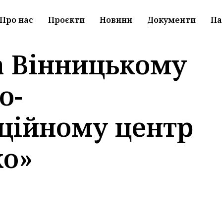
Про нас
Проєкти
Новини
Документи
Па
 Вінницькому
о-
аційному центр
ко»