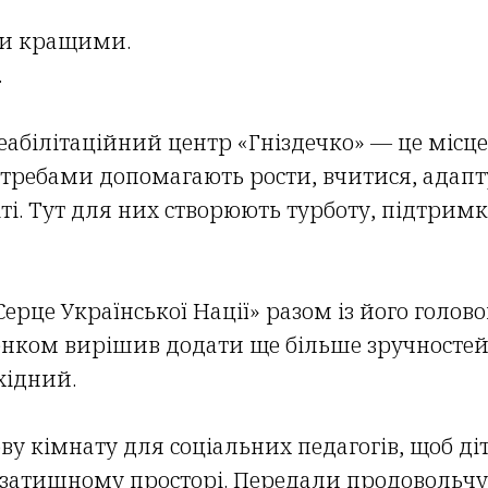
ити кращими.
.
білітаційний центр «Гніздечко» — це місце,
требами допомагають рости, вчитися, адапт
іті. Тут для них створюють турботу, підтрим
ерце Української Нації» разом із його голо
ком вирішив додати ще більше зручностей 
хідний.
у кімнату для соціальних педагогів, щоб ді
 затишному просторі. Передали продовольчу