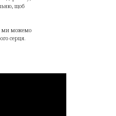
льню, щоб
що ми можемо
ого серця.