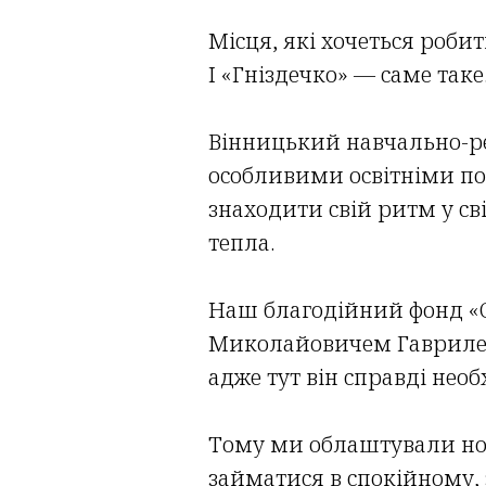
Місця, які хочеться роб
І «Гніздечко» — саме таке
Вінницький навчально-реа
особливими освітніми по
знаходити свій ритм у св
тепла.
Наш благодійний фонд «С
Миколайовичем Гаврилен
адже тут він справді необ
Тому ми облаштували нов
займатися в спокійному,