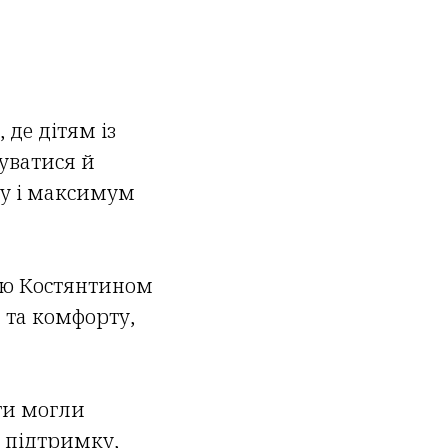
 де дітям із
уватися й
ку і максимум
вою Костянтином
та комфорту,
ти могли
 підтримку,