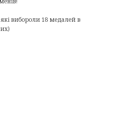
менів!
які вибороли 18 медалей в
вих)