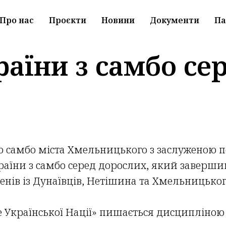
Про нас
Проєкти
Новини
Документи
Па
раїни з самбо се
о самбо міста Хмельницького з заслуженою
раїни з самбо серед дорослих, який завершивс
нів із Дунаївців, Нетішина та Хмельницьког
Української Нації» пишається дисципліною т