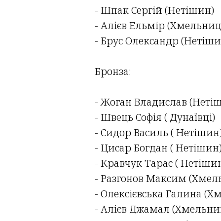
- Шпак Сергій (Нетішин)
- Алієв Ельмір (Хмельни
- Брус Олександр (Нетіши
Бронза:
- Жоган Владислав (Неті
- Швець Софія ( Дунаївці)
- Сидор Василь ( Нетішин
- Цисар Богдан ( Нетішин
- Кравчук Тарас ( Нетіши
- Разгонов Максим (Хме
- Олексієвська Галина (
- Алієв Джамал (Хмельн