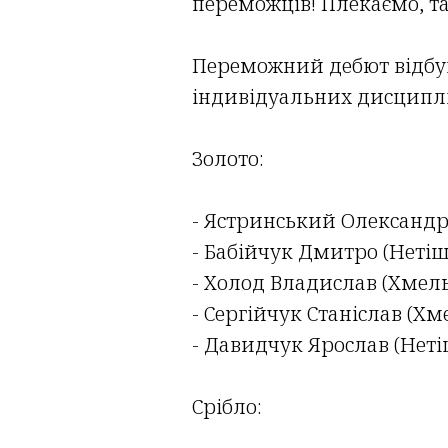
переможців! Плекаємо, т
Переможний дебют відбув
індивідуальних дисциплін
Золото:
- Ястринський Олександ
- Бабійчук Дмитро (Неті
- Холод Владислав (Хме
- Сергійчук Станіслав (Х
- Давидчук Ярослав (Нет
Срібло: