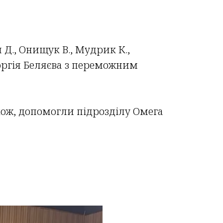
 Д., Онищук В., Мудрик К.,
еоргія Беляєва з переможним
кож, допомогли підрозділу Омега