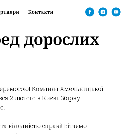
ртнери
Контакти
ред дорослих
 перемогою! Команда Хмельницької
я 2 лютого в Києві. Збірну
о.
а відданістю справі! Вітаємо