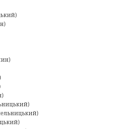
цький)
н)
шин)
)
)
н)
льницький)
Хмельницький)
ицький)