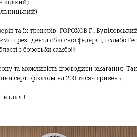
ьницький)
ельницький)
ерів та їх тренерів- ГОРОХОВ Г., Буділовський
аємо президента обласної федерації самбо Г
асті з боротьби самбо!!!
рону та можливість проводити змагання! Та
аїни сертифікатом на 200 тисяч гривень.
 надалі!