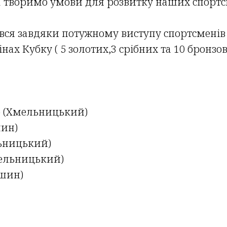
а творимо умови для розвитку наших спортс
ся завдяки потужному виступу спортсменів 
ах Кубку ( 5 золотих,3 срібних та 10 бронзо
р (Хмельницький)
шин)
льницький)
мельницький)
ішин)