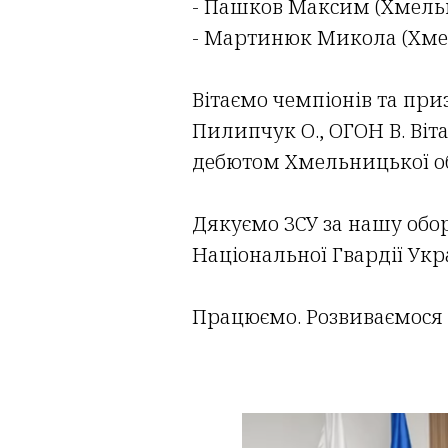
- Пашков Максим (Хмел
- Мартинюк Микола (Хм
Вітаємо чемпіонів та приз
Пилипчук О., ОГОН В. Віт
дебютом Хмельницької обл
Дякуємо ЗСУ за нашу обо
Національної Гвардії Укр
Працюємо. Розвиваємося і